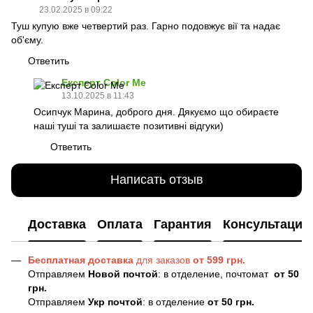
23.02.2025 в 09:22
Туш купую вже четвертий раз. Гарно подовжує вії та надає
об'єму.
Ответить
Експерт Color Me
13.10.2025 в 11:43
Осипчук Марина, доброго дня. Дякуємо що обираєте
наші туші та залишаєте позитивні відгуки)
Ответить
Написать отзыв
Доставка
Оплата
Гарантия
Консультация
Бесплатная доставка
для заказов
от 599 грн.
Отправляем
Новой почтой
: в отделение, почтомат
от 50
грн.
Отправляем
Укр почтой
: в отделение
от 50 грн.