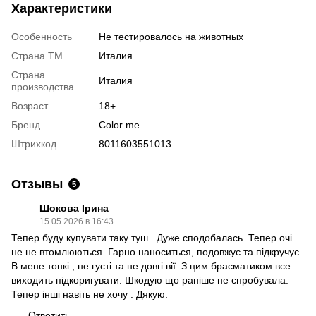
Характеристики
Особенность
Не тестировалось на животных
Страна ТМ
Италия
Страна
Италия
производства
Возраст
18+
Бренд
Color me
Штрихкод
8011603551013
Отзывы
5
Шокова Ірина
15.05.2026 в 16:43
Тепер буду купувати таку туш . Дуже сподобалась. Тепер очі
не не втомлюються. Гарно наноситься, подовжує та підкручує.
В мене тонкі , не густі та не довгі вії. З цим брасматиком все
виходить підкоригувати. Шкодую що раніше не спробувала.
Тепер інші навіть не хочу . Дякую.
Ответить