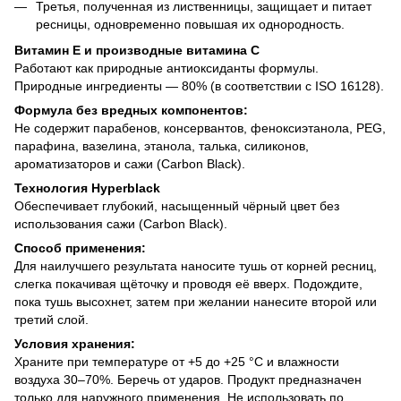
Третья, полученная из лиственницы, защищает и питает
ресницы, одновременно повышая их однородность.
Витамин Е и производные витамина С
Работают как природные антиоксиданты формулы.
Природные ингредиенты — 80% (в соответствии с ISO 16128).
Формула без вредных компонентов:
Не содержит парабенов, консервантов, феноксиэтанола, PEG,
парафина, вазелина, этанола, талька, силиконов,
ароматизаторов и сажи (Carbon Black).
Технология Hyperblack
Обеспечивает глубокий, насыщенный чёрный цвет без
использования сажи (Carbon Black).
Способ применения:
Для наилучшего результата наносите тушь от корней ресниц,
слегка покачивая щёточку и проводя её вверх. Подождите,
пока тушь высохнет, затем при желании нанесите второй или
третий слой.
Условия хранения:
Храните при температуре от +5 до +25 °C и влажности
воздуха 30–70%. Беречь от ударов. Продукт предназначен
только для наружного применения. Не использовать по