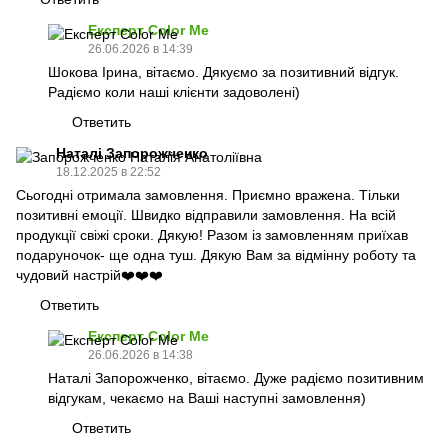
Експерт Color Me
26.06.2026 в 14:39
Шокова Ірина, вітаємо. Дякуємо за позитивний відгук.
Радіємо коли наші клієнти задоволені)
Ответить
Наталі Запорожченко
18.12.2025 в 22:52
Сьогодні отримала замовлення. Приємно вражена. Тільки
позитивні емоції. Швидко відправили замовлення. На всій
продукції свіжі сроки. Дякую! Разом із замовленням приїхав
подаруночок- ще одна туш. Дякую Вам за відмінну роботу та
чудовий настрій❤️❤️❤️
Ответить
Експерт Color Me
26.06.2026 в 14:38
Наталі Запорожченко, вітаємо. Дуже радіємо позитивним
відгукам, чекаємо на Ваші наступні замовлення)
Ответить