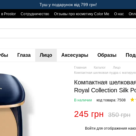
Туш у подарунок від 799 грн!
в Prostor
Сотрудничество
Отзывы про косметику Color Me
О нас
Опл
ерта
Скидки и бонусы🤑
убы
Глаза
Лицо
Аксесуары
Образы
Под
Главная
Каталог
Лицо
Компактная шелковая пудра с матирующи
Компактная шелковая
Royal Collection Silk 
В наличии
код товара: 7508
245 грн
350 грн
Войти
для отображения нако
%