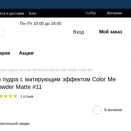
Укр
Рус
Желания
ата и доставка
Блог
Пн–Пт 10:00 до 18:00
Мой заказ
Вход
арки
Акции
м эффектом Color Me Royal Collection Silk Powder Matte #11
 пудра с матирующим эффектом Color Me
Powder Matte #11
1 отзыв
В желания
пительной скидки