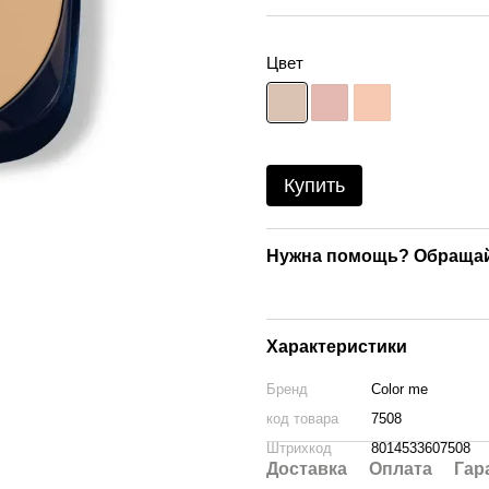
Цвет
Купить
Нужна помощь? Обраща
Характеристики
Бренд
Color me
код товара
7508
Штрихкод
8014533607508
Доставка
Оплата
Гар