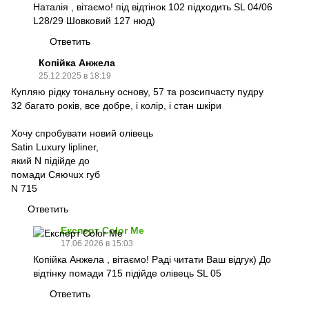
Наталія , вітаємо! під відтінок 102 підходить SL 04/06
L28/29 Шовковий 127 нюд)
Ответить
Копійка Анжела
25.12.2025 в 18:19
Купляю рідку тональну основу, 57 та розсипчасту пудру
32 багато років, все добре, і колір, і стан шкіри
Хочу спробувати новий олівець
Satin Luxury lipliner,
який N підійде до
помади Сяючuх губ
N 715
Ответить
Експерт Color Me
17.06.2026 в 15:03
Копійка Анжела , вітаємо! Раді читати Ваш відгук) До
відтінку помади 715 підійде олівець SL 05
Ответить