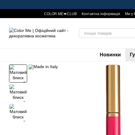
Перейти до основного контенту
COLOR ME💋CLUB
Контактна інформація
Ми у 
Публічна оферта
Знижки та бонуси🤑
Новинки
Г