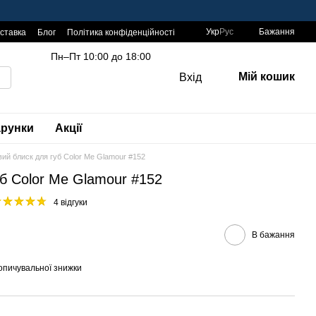
Укр
Рус
Бажання
оставка
Блог
Політика конфіденційності
Пн–Пт 10:00 до 18:00
Мій кошик
Вхід
рунки
Акції
ий блиск для губ Color Me Glamour #152
б Color Me Glamour #152
4 відгуки
В бажання
опичувальної знижки