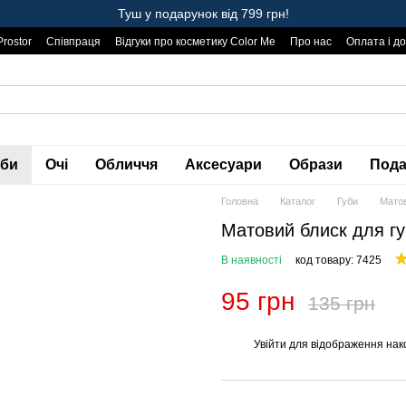
Туш у подарунок від 799 грн!
Prostor
Співпраця
Відгуки про косметику Color Me
Про нас
Оплата і д
уби
Очі
Обличчя
Аксесуари
Образи
Пода
Головна
Каталог
Губи
Матов
Матовий блиск для гу
В наявності
код товару: 7425
95 грн
135 грн
Увійти
для відображення нак
%