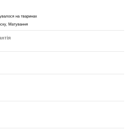
увалося на тваринах
ску, Матування
антія