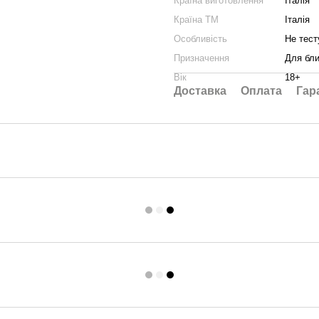
Країна виготовлення
Італія
Країна ТМ
Італія
Особливість
Не тест
Призначення
Для бли
Вік
18+
Доставка
Оплата
Гар