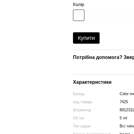
Колір
Купити
Потрібна допомога? Зве
Характеристики
Бренд
Color m
код товару
7425
Штрихкод
801231
Об`єм
5 ml
Тип шкіри
Всі тип