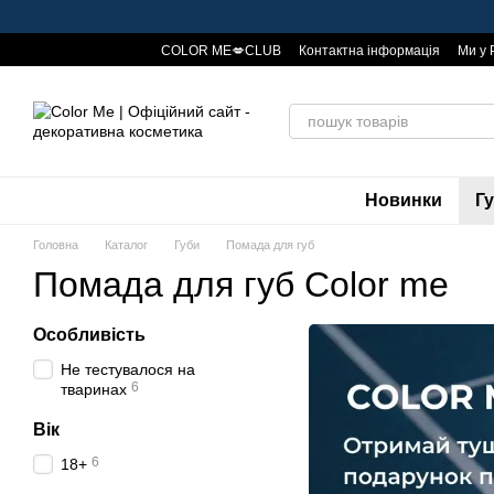
Перейти до основного контенту
COLOR ME💋CLUB
Контактна інформація
Ми у 
Публічна оферта
Знижки та бонуси🤑
Новинки
Г
Головна
Каталог
Губи
Помада для губ
Помада для губ Color me
Особливість
Не тестувалося на
6
тваринах
Вік
6
18+