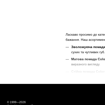
Ласкаво просимо до катег
бажання. Наш асортимент
Зволожуюча помада
сухих та чутливих губ.
Матова помада Colo
виразного вигляду.
Стійка помада Color
бездоганним протягом
Помада з ефектом м
Помада для губ від Color
та догляду. Купуйте пом
© 1999—2026
Обирайте помаду для губ 