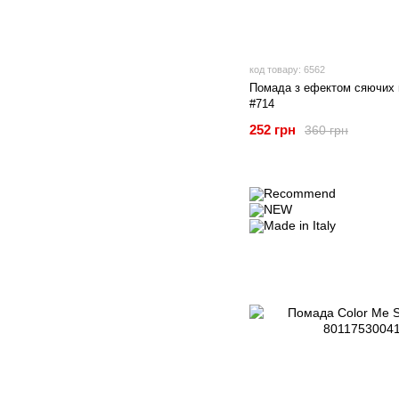
код товару: 6562
Помада з ефектом сяючих 
#714
252 грн
360 грн