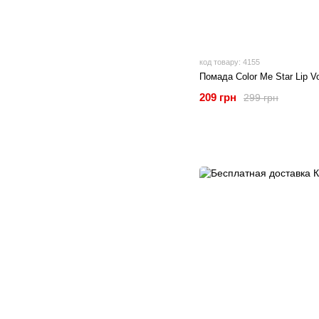
код товару: 4155
Помада Color Me Star Lip V
209 грн
299 грн