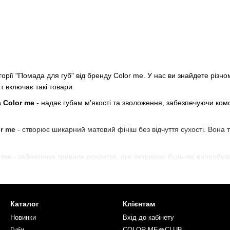
орії "Помада для губ" від бренду Color me. У нас ви знайдете різно
 включає такі товари:
 Color me
- надає губам м'якості та зволоження, забезпечуючи ком
r me
- створює шикарний матовий фініш без відчуття сухості. Вона
 me
- забезпечує тривале покриття, яке витримає будь-які випробу
 усього дня.
армеладних губ Color me
- надає губам привабливого блиску та во
 me створена для тих, хто цінує якість та стиль. Використовуючи на
Каталог
Клієнтам
аду для губ Color me онлайн та насолоджуйтесь її ефектом щодня.
Новинки
Вхід до кабінету
Color me - створюйте незабутні образи з високоякісною косметикою,
Губи
COLOR ME💋CLUB