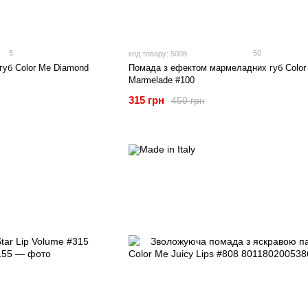
5
50
код товару: 5008
губ Color Me Diamond
Помада з ефектом мармеладних губ Color
Marmelade #100
315 грн
450 грн