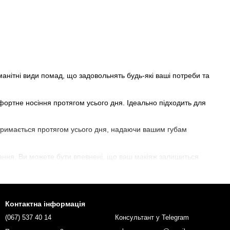
манітні види помад, що задовольнять будь-які ваші потреби та
фортне носіння протягом усього дня. Ідеально підходить для
 тримається протягом усього дня, надаючи вашим губам
вання. Ви можете бути впевнені, що ваш макіяж залишиться
логого ефекту, створюючи вигляд соковитих та м'яких губ.
ші продукти, ви зможете додати вашому макіяжу губ яскравості
Контактна інформація
(067) 537 40 14
Консультант у Telegram
 яка підкреслить вашу індивідуальність та природну красу.