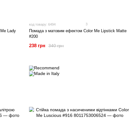
3
код товару: 6494
 Me Lady
Помада з матовим ефектом Color Me Lipstick Matte
#200
238 грн
340 грн