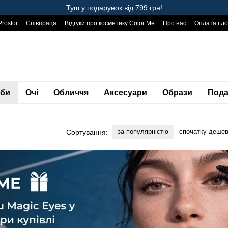
Туш у подарунок від 799 грн!
Prostor
Співпраця
Відгуки про косметику Color Me
Про нас
Оплата і д
уби
Очі
Обличчя
Аксесуари
Образи
Пода
за популярністю
спочатку деше
Сортування: