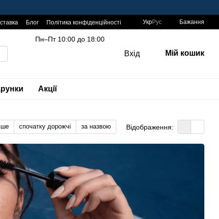
Укр
Рус
Бажання
оставка
Блог
Політика конфіденційності
Пн–Пт 10:00 до 18:00
Мій кошик
Вхід
рунки
Акції
вше
спочатку дорожчі
за назвою
Відображення: