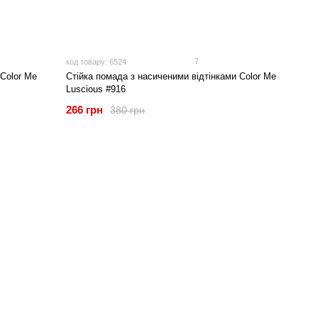
7
код товару: 6524
Color Me
Стійка помада з насиченими відтінками Color Me
Luscious #916
266 грн
380 грн