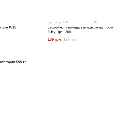
16
15
код товару: 5386
olume #315
Зволожуюча помада з яскравою палітрою 
Juicy Lips #808
139 грн
199 грн