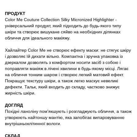
ПРОДУКТ
Color Me Сouture Collection Silky Micronized Highlighter -
універсальний продукт, який підходить до будь-якого типу
шкіри та створює вишукане сяйво на необхідних ділянках
обличчя для ідеального макіяжу.
Хайлайтер Color Me не створює ефекту маски: не стягує шкіру
і дозволяє їй дихати вільно. Компактна і зручна упаковка із
дзеркалом дозволять з комфортом носити засіб з собою і
поправляти макіяж в лічені хвилини в будь-якому місці. Лягає
на обличчя тонким шаром і створює легкий матовий ефект.
Покращує текстуру шкіри, а також легко маскує невеликі
дефекти. Тальк, який входить до складу, частково знижує
жирність шкіри.
ДОГЛЯД
Похідні ланоліну пом'якшують і розгладжують обличчя, а також
утворюють найтоншу мантію, яка запобігає випаровуванню
внутрішньоклітинної вологи.
СКЛАД