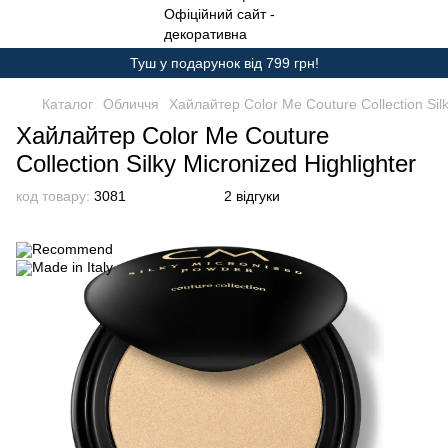
Туш у подарунок від 799 грн!
Каталог
Обличчя
Хайлайтер Color Me Couture Collection Silk
Хайлайтер Color Me Couture
Collection Silky Micronized Highlighter
код товару:
3081
2 відгуки