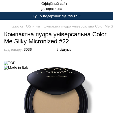
Туш у подарунок від 799 грн!
Каталог
Обличчя
Компактна пудра універсальна Color Me Si
Компактна пудра універсальна Color
Me Silky Micronized #22
код товару:
3036
8 відгуків