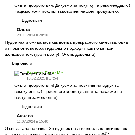
Ольга, доброго дня. Дякуємо за покупку та рекомендацію)
Радіємо коли покупці задоволені нашою продукцією.
Відповісти
Ольга
23.11.2024 в 20:28
Пудра как и ожидалась как всегда прекрасного качества, одна
из немногих которая идеально подходит как по мягкой
шелковой текстуре и цвету). Очень довольна)
Відповісти
Експерт Color Me
10.02.2025 в 17:54
Ольга, доброго дня! Дякуємо за позитивний відгук та
високу оцінку) Приємного користування та чекаємо на
наступні замовлення)
Відповісти
Анжела.
11.07.2024 в 15:46
Я світла але не бліда. 25 відтінок на літо ідеально підійшов як
на засмаглу шкіру. Колор мі як завжди найкращі 💋🥰