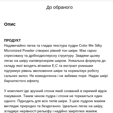
До обраного
Опис
ПРОДУКТ
Надзвичайно легка та гладка текстура пудри Сolor Me Silky
Micronized Powder створює рівний тон шкіри. Має гарно
спресовану та дрібнодисперсну структуру. Завдяки цьому
лягає на шкіру напівпрозорим шаром. Унікальна формула до
складу якої входять вітаміни E,С та екстракт ромашки
підтримує рівень зволоження шкіри та нормалізує роботу
сальних залоз. Не комедогенна і не забиває пори. Надає шкірі
бархатистого ефекту.
У комплекті іде зручний спонж який схований в окремий відсік
пакування. Таким чином пудра і спонж не торкаються один
одного. Підходить для всіх типів шкіри. З цією пудрою макіяж
виглядає природно та бездоганно. Ідеально лягає на шкіру,
згладжує нерівності рельєфу і надійно закріплює макіяж.