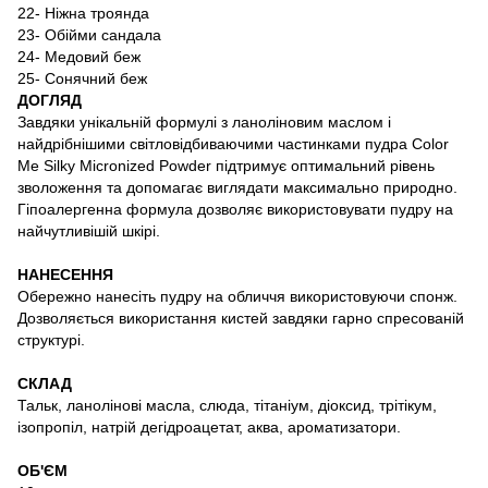
22- Ніжна троянда
23- Обійми сандала
24- Медовий беж
25- Сонячний беж
ДОГЛЯД
Завдяки унікальній формулі з ланоліновим маслом і
найдрібнішими світловідбиваючими частинками пудра Сolor
Me Silky Micronized Powder підтримує оптимальний рівень
зволоження та допомагає виглядати максимально природно.
Гіпоалергенна формула дозволяє використовувати пудру на
найчутливішій шкірі.
НАНЕСЕННЯ
Обережно нанесіть пудру на обличчя використовуючи спонж.
Дозволяється використання кистей завдяки гарно спресованій
структурі.
СКЛАД
Тальк, ланолінові масла, слюда, тітаніум, діоксид, трітікум,
ізопропіл, натрій дегідроацетат, аква, ароматизатори.
ОБ'ЄМ