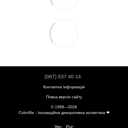
(067) 537 40 14
Контактна інформація
Повна версія сайту
© 1999—2026
ColorMe - Інноваційна декоративна косметика ❤
Укр
Рус