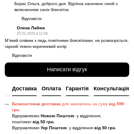
Борис Ольга, доброго дня. Відтінок насичено синій з
включенням синіх блискіток.
Відповісти
Олена Лабюк
25.01.2025 в 11:04
Мʼякий олівчик з ледь помітними блискітками, не розмазується,
гарний темно-коричневий колір
Відповісти
Написати відгук
Доставка
Оплата
Гарантія
Консультація
Безкоштовна доставка
для замовлень на суму
від 599
грн.
Відправляємо
Новою Поштою
: у відділення,
поштомат
від 50 грн.
Відправляємо
Укр Поштою
: у відділення
від 50 грн.