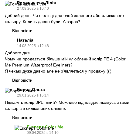
Романишена Лілія
27.08.2025 в 10:40
Добрий день. Чи є олівці для очей зеленого або оливкового
кольору. Колись давно були. А зараз?
Відповісти
Наталія
14.08.2025 в 12:48
Доброго дня.
Чому не продається більше мій улюблений колір PE 4 (Color
Me Premium Waterproof Eyeliner)?
Я чекаю дуже давно але не з'являється у продажу (((
Відповісти
Борис Ольга
29.01.2025 в 16:14
Підкажіть колір 3PE, який? Можливо відповідає якомусь з гами
кольорів в силіконових олівцях
Відповісти
Експерт Color Me
09.04.2025 в 14:10