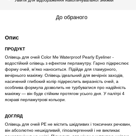
До обраного
Опис
ПРОДУКТ
Олівець для очей Color Me Waterproof Pearly Eyeliner -
водостійкий олівець з ефектом перламутру. Гарно підкреслює
форму очей, м'яко наноситься. Підійде для гламурного,
вечірнього макіяжу. Олівець ідеальний для вечірніх заходів,
насичений глибокий колір підкреслить виразність очей, а
особлива формула дозволить не турбуватися про надійність
макіяжу — він буде стійким протягом усього дня. У палітрі 4
яскраві перламутрові кольори.
ДОГЛЯД
Олівець для очей РЕ не містить шкідливих і токсичних речовин,
він абсолютно нешкідливий, гіпоалергенний і не викликає