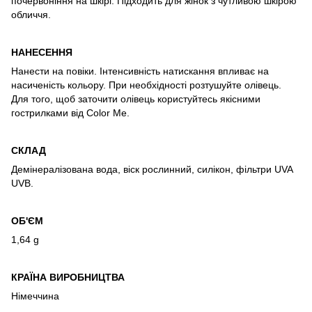
почервоніння на шкірі. Підходить для жінок з чутливою шкірою
обличчя.
НАНЕСЕННЯ
Нанести на повіки. Інтенсивність натискання впливає на
насиченість кольору. При необхідності розтушуйте олівець.
Для того, щоб заточити олівець користуйтесь якісними
гострилками від Color Me.
СКЛАД
Демінералізована вода, віск рослинний, силікон, фільтри UVA
UVB.
ОБ'ЄМ
1,64 g
КРАЇНА ВИРОБНИЦТВА
Німеччина