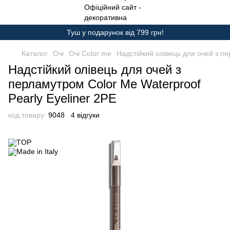
Туш у подарунок від 799 грн!
Каталог
Очі
Очі Color me
Надстійкий олівець для очей з пе
Надстійкий олівець для очей з
перламутром Color Me Waterproof
Pearly Eyeliner 2PE
код товару:
9048
4 відгуки