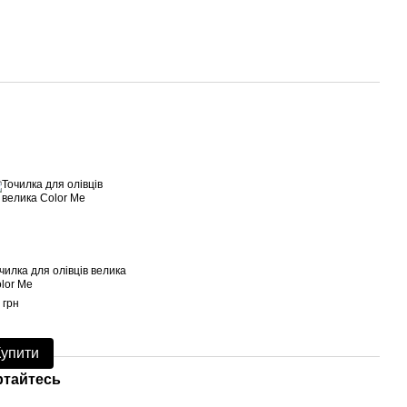
чилка для олівців велика
lor Me
 грн
Купити
ртайтесь