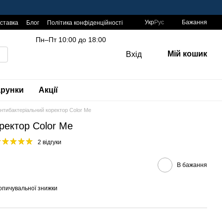
Укр
Рус
Бажання
оставка
Блог
Політика конфіденційності
Пн–Пт 10:00 до 18:00
Мій кошик
Вхід
рунки
Акції
нтибактеріальний коректор Color Me
ректор Color Me
2 відгуки
В бажання
опичувальної знижки