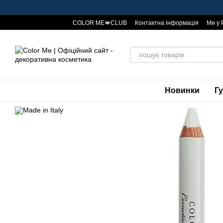
Перейти до основного контенту
COLOR ME💋CLUB
Контактна інформація
Ми у 
Публічна оферта
Знижки та бонуси🤑
Новинки
Г