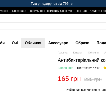
Туш у подарунок від 799 грн!
Prostor
Співпраця
Відгуки про косметику Color Me
Про нас
Оплата і д
уби
Очі
Обличчя
Аксесуари
Образи
Пода
Головна
Каталог
Обличчя
А
Антибактеріальний ко
В наявності
код товару: 4549
165 грн
235 грн
Увійти
для відображення нак
%