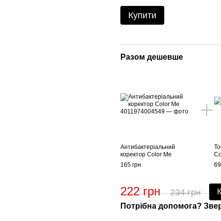
Купити
Разом дешевше
Антибактеріальний
То
коректор Color Me
Co
165 грн
69
222 грн
234 грн
Потрібна допомога? Зве