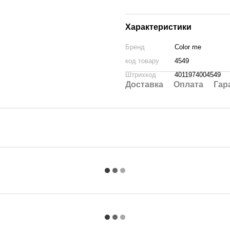
Характеристики
Бренд
Color me
код товару
4549
Штрихкод
4011974004549
Доставка
Оплата
Гар