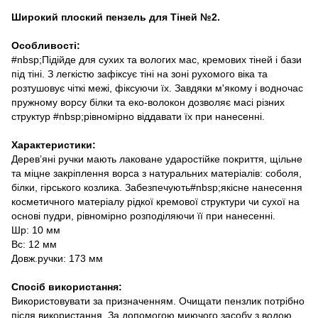
Широкий плоский пензель для Тіней №2.
Особливості:
#nbsp;Підійде для сухих та вологих мас, кремових тіней і бази
під тіні. З легкістю зафіксує тіні на зоні рухомого віка та
розтушовує чіткі межі, фіксуючи їх. Завдяки м'якому і водночас
пружному ворсу білки та еко-волокон дозволяє масі різних
структур #nbsp;рівномірно віддавати їх при нанесенні.
Характеристики:
Дерев’яні ручки мають лаковане ударостійке покриття, щільне
та міцне закріплення ворса з натуральних матеріалів: соболя,
білки, гірського козлика. Забезпечують#nbsp;якісне нанесення
косметичного матеріалу рідкої кремової структури чи сухої на
основі пудри, рівномірно розподіляючи її при нанесенні.
Шр: 10 мм
Вс: 12 мм
Довж.ручки: 173 мм
Спосіб використання:
Використовувати за призначенням. Очищати пензлик потрібно
після використання. За допомогою миючого засобу з водою.