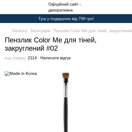
Туш у подарунок від 799 грн!
Каталог
Аксесуари
Пензлик Color Me для тіней, закруглени
Пензлик Color Me для тіней,
закруглений #02
код товару:
2114
Написати відгук