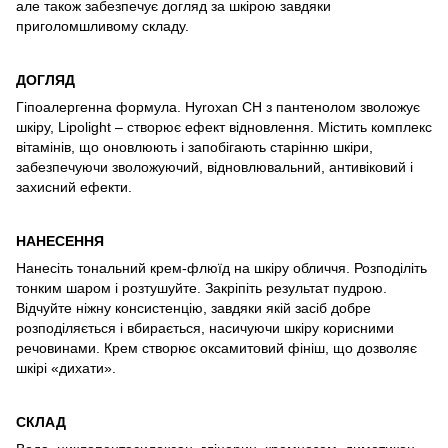
але також забезпечує догляд за шкірою завдяки
приголомшливому складу.
ДОГЛЯД
Гіпоалергенна формула. Hyroxan CH з пантенолом зволожує
шкіру, Lipolight – створює ефект відновлення. Містить комплекс
вітамінів, що оновлюють і запобігають старінню шкіри,
забезпечуючи зволожуючий, відновлювальний, антивіковий і
захисний ефекти.
НАНЕСЕННЯ
Нанесіть тональний крем-флюїд на шкіру обличчя. Розподіліть
тонким шаром і розтушуйте. Закріпіть результат пудрою.
Відчуйте ніжну консистенцію, завдяки якій засіб добре
розподіляється і вбирається, насичуючи шкіру корисними
речовинами. Крем створює оксамитовий фініш, що дозволяє
шкірі «дихати».
СКЛАД