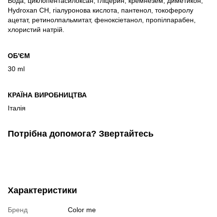
Вода, циклопентасилоксан, гліцерин, кремнезем, диметикон,
Hydroxan CH, гіалуронова кислота, пантенол, токоферолу
ацетат, ретинолпальмитат, феноксіетанол, пропілпарабен,
хлористий натрій.
ОБ'ЄМ
30 ml
КРАЇНА ВИРОБНИЦТВА
Італія
Потрібна допомога? Звертайтесь
Характеристики
Бренд
Color me