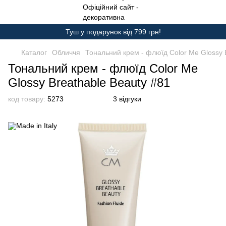
Туш у подарунок від 799 грн!
Каталог
Обличчя
Тональний крем - флюїд Color Me Glossy 
Тональний крем - флюїд Color Me
Glossy Breathable Beauty #81
код товару:
5273
3 відгуки